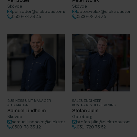
Per Söder
Peter Wolak
Skövde
Skövde
per.soder@elektroautomatik.se
peter.wolak@elektroautomat
0500-78 33 45
0500-78 33 34
BUSINESS UNIT MANAGER
SALES ENGINEER
AUTOMATION
KONTRAKTSTILLVERKNING
Samuel Lindholm
Stefan Julin
Skövde
Göteborg
samuel.lindholm@elektroautomatik.se
stefan.julin@elektroautomati
0500-78 33 12
031-720 73 52