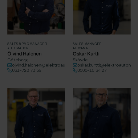
SALES & PMO MANAGER
SALES MANAGER
AUTOMATION
AGV/AMR
Öjvind Halonen
Oskar Kurtti
Göteborg
Skövde
ojvind.halonen@elektroautomatik.se
oskar.kurtti@elektroautomati
031-720 73 59
0500-10 34 27