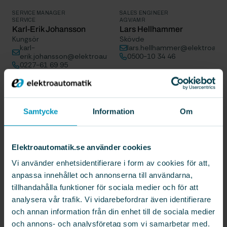
SERVICE MANAGER
SALES ENGINEER
SERVICE
AGV/AMR
Karl-Erik Johansson
Lars Hellhammer
Kungsör
Skövde
karl-
lars.hellhammer@elektroauto
erik.johansson@elektroautomatik.se
0500-10 34 46
0227-61 69 95
Samtycke
Information
Om
Elektroautomatik.se använder cookies
Vi använder enhetsidentifierare i form av cookies för att,
anpassa innehållet och annonserna till användarna,
tillhandahålla funktioner för sociala medier och för att
analysera vår trafik. Vi vidarebefordrar även identifierare
CFO
SALES AFTERMARKET
och annan information från din enhet till de sociala medier
LEDNING
AGV/AMR
Lina Jambrén
Linnea Zöögling
och annons- och analysföretag som vi samarbetar med.