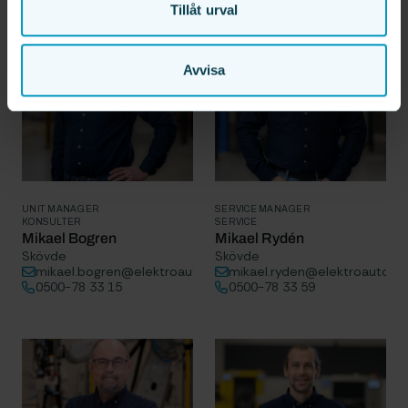
Tillåt urval
Avvisa
UNIT MANAGER
SERVICE MANAGER
KONSULTER
SERVICE
Mikael Bogren
Mikael Rydén
Skövde
Skövde
mikael.bogren@elektroautomatik.se
mikael.ryden@elektroautomat
0500-78 33 15
0500-78 33 59