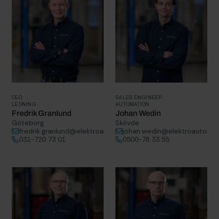
CEO
SALES ENGINEER
LEDNING
AUTOMATION
Fredrik Granlund
Johan Wedin
Göteborg
Skövde
fredrik.granlund@elektroautomatik.se
johan.wedin@elektroautomat
031-720 73 01
0500-78 33 55