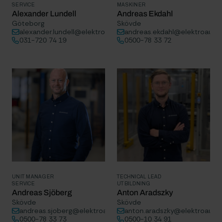
SERVICE
MASKINER
Alexander Lundell
Andreas Ekdahl
Göteborg
Skövde
alexander.lundell@elektroautomatik.se
andreas.ekdahl@elektroauto
031-720 74 19
0500-78 33 72
UNIT MANAGER
TECHNICAL LEAD
SERVICE
UTBILDNING
Andreas Sjöberg
Anton Aradszky
Skövde
Skövde
andreas.sjoberg@elektroautomatik.se
anton.aradszky@elektroauto
0500-78 33 73
0500-10 34 91