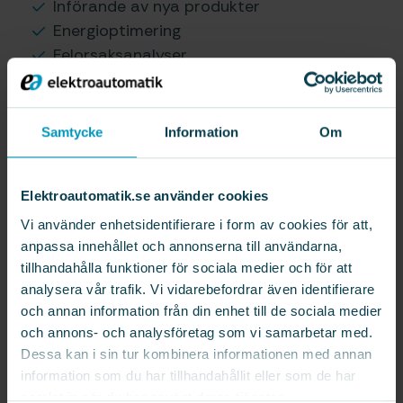
Införande av nya produkter
Energioptimering
Felorsaksanalyser
Med möjlighet att titta på hela
automationen
Effektivisera kringutrustningar
Samtycke
Information
Om
Elektroautomatik.se använder cookies
Vi använder enhetsidentifierare i form av cookies för att,
anpassa innehållet och annonserna till användarna,
tillhandahålla funktioner för sociala medier och för att
analysera vår trafik. Vi vidarebefordrar även identifierare
och annan information från din enhet till de sociala medier
och annons- och analysföretag som vi samarbetar med.
Dessa kan i sin tur kombinera informationen med annan
information som du har tillhandahållit eller som de har
samlat in när du har använt deras tjänster.