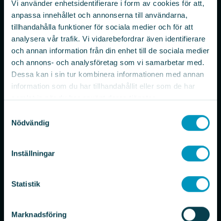
Elektroautomatik
Vi använder enhetsidentifierare i form av cookies för att,
anpassa innehållet och annonserna till användarna,
Certifikat och policyer
tillhandahålla funktioner för sociala medier och för att
analysera vår trafik. Vi vidarebefordrar även identifierare
och annan information från din enhet till de sociala medier
VÅRT ERBJUDANDE
och annons- och analysföretag som vi samarbetar med.
Tjänster
Dessa kan i sin tur kombinera informationen med annan
Automation
information som du har tillhandahållit eller som de har
AGV & AMR
samlat in när du har använt deras tjänster.
Konsulter
Samtyckesval
Nödvändig
Maskiner
Service & Eftermarknad
Inställningar
Utbildningar
Statistik
ELEKTROAUTOMATIK
Kontakt
Aktuellt
Marknadsföring