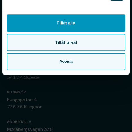
Om oss
FAQ
Tillåt alla
GÖTEBORG, HUVUDKONTOR
Kärrlyckegatan 20B
Tillåt urval
418 78 Göteborg
Avvisa
SKÖVDE
Norra Aspelundsvägen 9
541 34 Skövde
KUNGSÖR
Kungsgatan 4
736 36 Kungsör
SÖDERTÄLJE
Morabergsvägen 33B