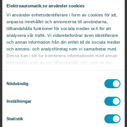
lösningar som maximerar din
Elektroautomatik.se använder cookies
avkastning och säkerställer en lönsam
Vi använder enhetsidentifierare i form av cookies för att,
investering.
anpassa innehållet och annonserna till användarna,
tillhandahålla funktioner för sociala medier och för att
analysera vår trafik. Vi vidarebefordrar även identifierare
och annan information från din enhet till de sociala medier
Fördelarna för dig som kund
och annons- och analysföretag som vi samarbetar med.
Trygghet och tydlighet
: Vi hjälper dig
Dessa kan i sin tur kombinera informationen med annan
att fatta välgrundade beslut genom
information som du har tillhandahållit eller som de har
tydlig kostnadsanalys och
samlat in när du har använt deras tjänster.
projektplanering.
Effektiv start
: Vårt stöd gör det enklare
Samtyckesval
Nödvändig
att ansöka om budget och få ditt
projekt i rullning.
Långsiktig lönsamhet
: Våra lösningar är
Inställningar
utformade för att möta både dagens
och framtidens behov, vilket ger dig
flexibilitet och hållbarhet.
Statistik