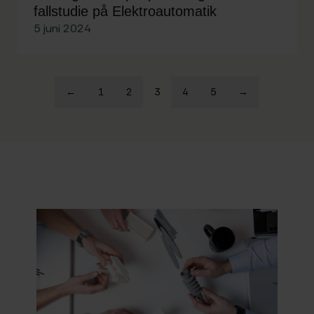
fallstudie på Elektroautomatik
5 juni 2024
←
1
2
3
4
5
→