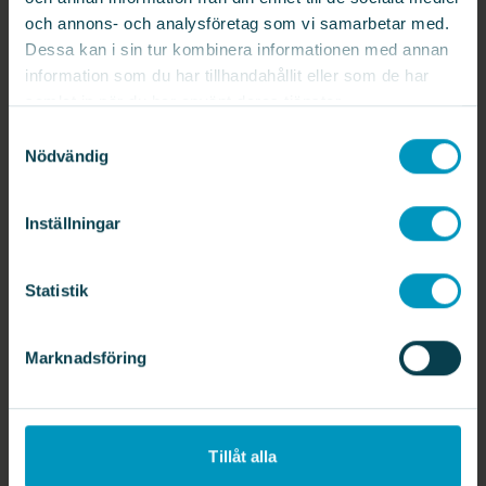
och annons- och analysföretag som vi samarbetar med.
NYHETER
Dessa kan i sin tur kombinera informationen med annan
information som du har tillhandahållit eller som de har
samlat in när du har använt deras tjänster.
Starkt första halvår för Automation
17 juli 2024
Samtyckesval
Nödvändig
Inställningar
Statistik
Marknadsföring
EVENT
Vi ses på AMB mässan i Stuttgart
10 juli 2024
Tillåt alla