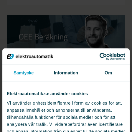
ARTIKLAR
Samtycke
Information
Om
OEE – Beräkning
19 september 2024
Elektroautomatik.se använder cookies
Vi använder enhetsidentifierare i form av cookies för att,
anpassa innehållet och annonserna till användarna,
tillhandahålla funktioner för sociala medier och för att
analysera vår trafik. Vi vidarebefordrar även identifierare
och annan information från din enhet till de sociala medier