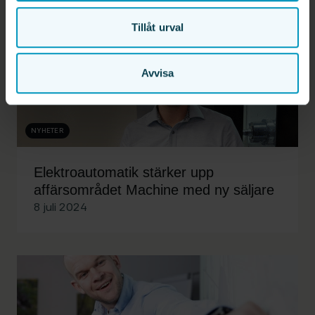
Tillåt urval
Avvisa
NYHETER
Elektroautomatik stärker upp
affärsområdet Machine med ny säljare
8 juli 2024