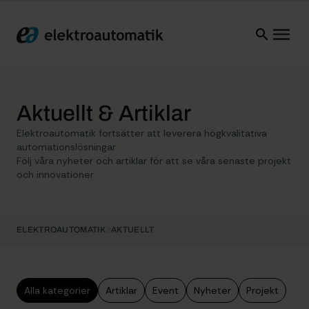
Elektroautomatik
Ope
Aktuellt & Artiklar
Elektroautomatik fortsätter att leverera högkvalitativa
automationslösningar.
Följ våra nyheter och artiklar för att se våra senaste projekt
och innovationer.
ELEKTROAUTOMATIK
AKTUELLT
Alla kategorier
Artiklar
Event
Nyheter
Projekt