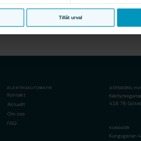
Tillåt urval
ELEKTROAUTOMATIK
GÖTEBORG, HU
Kontakt
Kärrlyckegat
418 78 Göte
Aktuellt
Om oss
FAQ
KUNGSÖR
Kungsgatan 