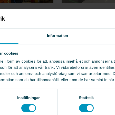
ationslösningen
Ökad
ras: Idrifttagningen i
produktionskapacite
oh-projektet har
kund med smart AG
t
system och retrofitl
Information
 2025
10 april 2025
er cookies
re i form av cookies för att, anpassa innehållet och annonserna ti
och för att analysera vår trafik. Vi vidarebefordrar även identifi
la medier och annons- och analysföretag som vi samarbetar med. 
mation som du har tillhandahållit eller som de har samlat in när
Inställningar
Statistik