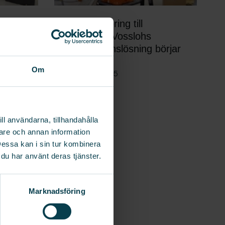
Från planering till
t hos
montage: Vosslohs
V-
automationslösning börjar
ösning
ta form
Om
27 mars 2025
ll användarna, tillhandahålla
erare och annan information
Dessa kan i sin tur kombinera
 du har använt deras tjänster.
Marknadsföring