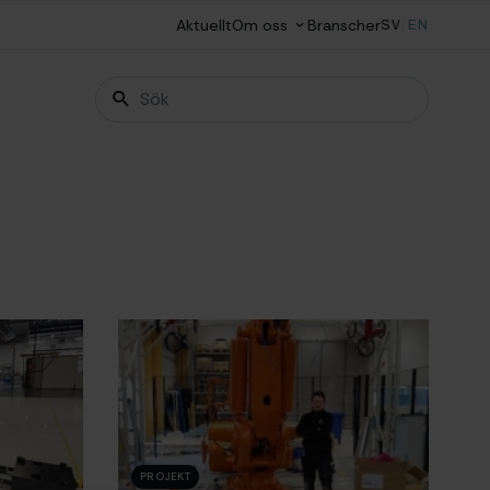
Aktuellt
Om oss
Branscher
SV
/
EN
PROJEKT