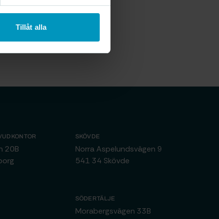
Tillåt alla
VUDKONTOR
SKÖVDE
an 20B
Norra Aspelundsvägen 9
borg
541 34 Skövde
SÖDERTÄLJE
4
Morabergsvägen 33B