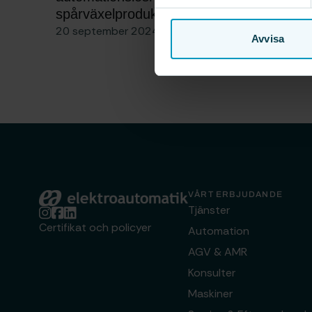
spårväxelproduktion
20 september 2024
Avvisa
VÅRT ERBJUDANDE
Elektroautomatik
Tjänster
Certifikat och policyer
Automation
AGV & AMR
Konsulter
Maskiner