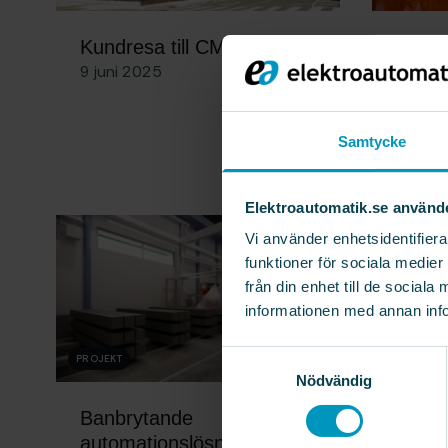
Kundresa till CMZ
Autom
9 juni 2025
valide
Vossl
starta
Samtycke
27 maj
Elektroautomatik.se använd
Vi använder enhetsidentifiera
funktioner för sociala medier 
från din enhet till de socia
informationen med annan infor
Samtyckesval
PROJEKT
Nödvändig
Banbrytande
automationslösning för